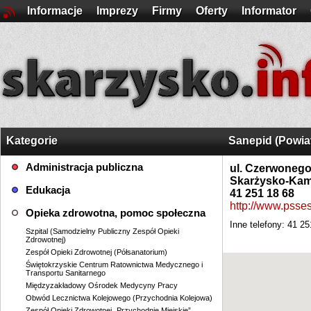
Informacje
Imprezy
Firmy
Oferty
Informator
Kategorie
Sanepid (Powia
Administracja publiczna
ul. Czerwonego
Skarżysko-Kam
Edukacja
41 251 18 68
http://www.psse
Opieka zdrowotna, pomoc społeczna
Inne telefony: 41 2
Szpital (Samodzielny Publiczny Zespół Opieki
Zdrowotnej)
Zespół Opieki Zdrowotnej (Półsanatorium)
Świętokrzyskie Centrum Ratownictwa Medycznego i
Transportu Sanitarnego
Międzyzakładowy Ośrodek Medycyny Pracy
Obwód Lecznictwa Kolejowego (Przychodnia Kolejowa)
Zespół Opieki Zdrowotnej „Przychodnie Miejskie”