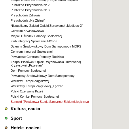
Publiczna Przychodnia Nr 2
Publiczna Przychodnia Nr 3
Przychodnia Zdrowie
Przychodnia „Na Zielnej”
Niepubliczny Zakład Opieki Zdrowotnej „Medicus-X”
Centrum Krwiodawstwa
Miejski Ośrodek Pomocy Społecznej
Klub Integracji Społecznej MOPS
Dzienny Środowiskowy Dom Samopomocy MOPS
Centrum Integracji Społecznej
Powiatowe Centrum Pomocy Rodzinie
Zespół Placówek Opieki, Wychowania i Interwencji
Kryzysowej „Przystań”
Dom Pomocy Społecznej
Powiatowy Środowiskowy Dom Samopomocy
Warsztat Terapii Zajęciowej
Warsztaty Terapii Zajęciowej „Tęcza”
Polski Czerwony Krzyż
Polski Komitet Pomocy Społecznej
Sanepid (Powiatowa Stacja Sanitarno-Epidemiologiczna)
Kultura, nauka
Sport
Hotele, noclegi