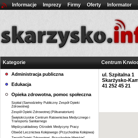
Informacje
Imprezy
Firmy
Oferty
Informator
Kategorie
Centrum Krwio
Administracja publiczna
ul. Szpitalna 1
Skarżysko-Kam
Edukacja
41 252 45 21
Opieka zdrowotna, pomoc społeczna
Szpital (Samodzielny Publiczny Zespół Opieki
Zdrowotnej)
Zespół Opieki Zdrowotnej (Półsanatorium)
Świętokrzyskie Centrum Ratownictwa Medycznego i
Transportu Sanitarnego
Międzyzakładowy Ośrodek Medycyny Pracy
Obwód Lecznictwa Kolejowego (Przychodnia Kolejowa)
Zespół Opieki Zdrowotnej „Przychodnie Miejskie”