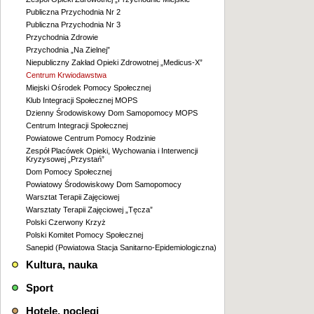
Publiczna Przychodnia Nr 2
Publiczna Przychodnia Nr 3
Przychodnia Zdrowie
Przychodnia „Na Zielnej”
Niepubliczny Zakład Opieki Zdrowotnej „Medicus-X”
Centrum Krwiodawstwa
Miejski Ośrodek Pomocy Społecznej
Klub Integracji Społecznej MOPS
Dzienny Środowiskowy Dom Samopomocy MOPS
Centrum Integracji Społecznej
Powiatowe Centrum Pomocy Rodzinie
Zespół Placówek Opieki, Wychowania i Interwencji
Kryzysowej „Przystań”
Dom Pomocy Społecznej
Powiatowy Środowiskowy Dom Samopomocy
Warsztat Terapii Zajęciowej
Warsztaty Terapii Zajęciowej „Tęcza”
Polski Czerwony Krzyż
Polski Komitet Pomocy Społecznej
Sanepid (Powiatowa Stacja Sanitarno-Epidemiologiczna)
Kultura, nauka
Sport
Hotele, noclegi