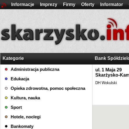
Informacje
Imprezy
Firmy
Oferty
Informator
Kategorie
Bank Spółdzielc
Administracja publiczna
ul. 1 Maja 29
Skarżysko-Kam
Edukacja
DH Wokulski
Opieka zdrowotna, pomoc społeczna
Kultura, nauka
Sport
Hotele, noclegi
Bankomaty