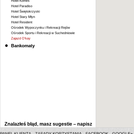
Hotel Komes
Hotel Paradiso
Hotel Świętokrzyski
Hotel Stary Młyn
Hotel Resident
Ośrodek Wypoczynku i Rekreacji Rejów
Ośrodek Sportu i Rekreacji w Suchedniowie
Zajazd O’kay
Bankomaty
Znalazłeś błąd, masz sugestie –
napisz
PANEL KLIENTA
ZASADY KORZYSTANIA
FACEBOOK
GOOGLE+