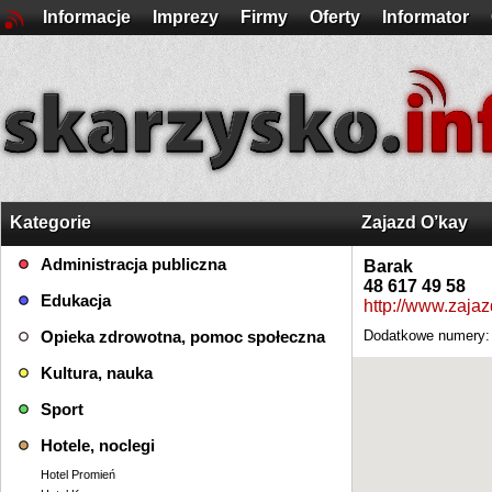
Informacje
Imprezy
Firmy
Oferty
Informator
Kategorie
Zajazd O’kay
Administracja publiczna
Barak
48 617 49 58
Edukacja
http://www.zajaz
Opieka zdrowotna, pomoc społeczna
Dodatkowe numery: 
Kultura, nauka
Sport
Hotele, noclegi
Hotel Promień