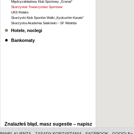
Międzyzakładowy Klub Sportowy „Granat”
Skarżyskie Towarzystwo Sportowe
UKS Relaks
Skarżyski Klub Sportów Walki „Kyokushin-Karate”
Skarżyska Akademia Siatkówki – SF Wioletta
Hotele, noclegi
Bankomaty
Znalazłeś błąd, masz sugestie –
napisz
PANEL KLIENTA
ZASADY KORZYSTANIA
FACEBOOK
GOOGLE+