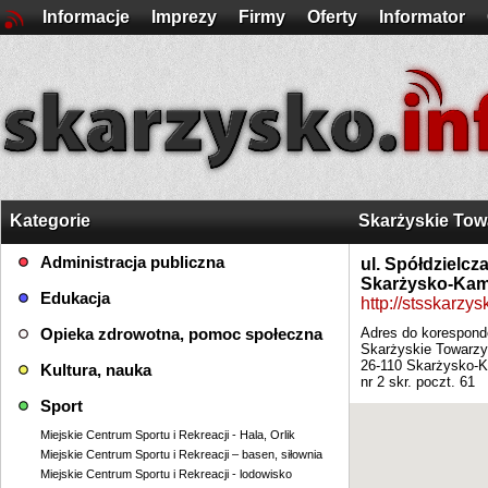
Informacje
Imprezy
Firmy
Oferty
Informator
Kategorie
Skarżyskie Tow
Administracja publiczna
ul. Spółdzielcz
Skarżysko-Kam
Edukacja
http://stsskarzys
Opieka zdrowotna, pomoc społeczna
Adres do koresponde
Skarżyskie Towarz
26-110 Skarżysko-
Kultura, nauka
nr 2 skr. poczt. 61
Sport
Miejskie Centrum Sportu i Rekreacji - Hala, Orlik
Miejskie Centrum Sportu i Rekreacji – basen, siłownia
Miejskie Centrum Sportu i Rekreacji - lodowisko