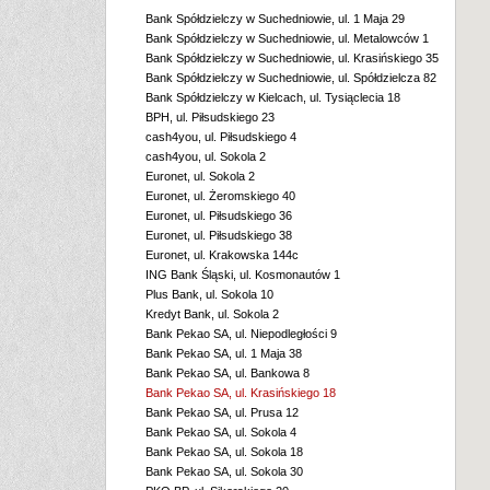
Bank Spółdzielczy w Suchedniowie, ul. 1 Maja 29
Bank Spółdzielczy w Suchedniowie, ul. Metalowców 1
Bank Spółdzielczy w Suchedniowie, ul. Krasińskiego 35
Bank Spółdzielczy w Suchedniowie, ul. Spółdzielcza 82
Bank Spółdzielczy w Kielcach, ul. Tysiąclecia 18
BPH, ul. Piłsudskiego 23
cash4you, ul. Piłsudskiego 4
cash4you, ul. Sokola 2
Euronet, ul. Sokola 2
Euronet, ul. Żeromskiego 40
Euronet, ul. Piłsudskiego 36
Euronet, ul. Piłsudskiego 38
Euronet, ul. Krakowska 144c
ING Bank Śląski, ul. Kosmonautów 1
Plus Bank, ul. Sokola 10
Kredyt Bank, ul. Sokola 2
Bank Pekao SA, ul. Niepodległości 9
Bank Pekao SA, ul. 1 Maja 38
Bank Pekao SA, ul. Bankowa 8
Bank Pekao SA, ul. Krasińskiego 18
Bank Pekao SA, ul. Prusa 12
Bank Pekao SA, ul. Sokola 4
Bank Pekao SA, ul. Sokola 18
Bank Pekao SA, ul. Sokola 30