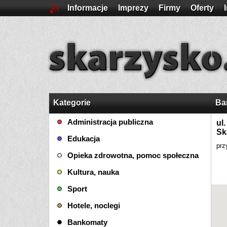
Informacje
Imprezy
Firmy
Oferty
Kategorie
Ba
Administracja publiczna
ul
Sk
Edukacja
prz
Opieka zdrowotna, pomoc społeczna
Kultura, nauka
Sport
Hotele, noclegi
Bankomaty