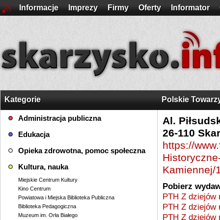
Informacje
Imprezy
Firmy
Oferty
Informator
Kategorie
Polskie Towarz
Administracja publiczna
Al. Piłsuds
26-110 Ska
Edukacja
https://www
Opieka zdrowotna, pomoc społeczna
Historyczne
Kultura, nauka
Kamiennej/
Miejskie Centrum Kultury
Pobierz wydaw
Kino Centrum
PTH Z dziejów 
Powiatowa i Miejska Biblioteka Publiczna
PTH Z dziejów 
Biblioteka Pedagogiczna
Muzeum im. Orła Białego
PTH Z dziejów 