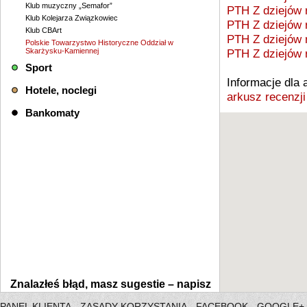
Klub muzyczny „Semafor”
PTH Z dziejów 
Klub Kolejarza Związkowiec
PTH Z dziejów 
Klub CBArt
PTH Z dziejów 
Polskie Towarzystwo Historyczne Oddział w
Skarżysku-Kamiennej
PTH Z dziejów 
Sport
Informacje dla
Hotele, noclegi
arkusz recenzji
Bankomaty
Znalazłeś błąd, masz sugestie –
napisz
PANEL KLIENTA
ZASADY KORZYSTANIA
FACEBOOK
GOOGLE+