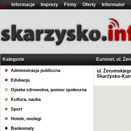
Informacje
Imprezy
Firmy
Oferty
Informator
Kategorie
Euronet, ul. Że
Administracja publiczna
ul. Żeromskieg
Skarżysko-Kam
Edukacja
Opieka zdrowotna, pomoc społeczna
Kultura, nauka
Sport
Hotele, noclegi
Bankomaty