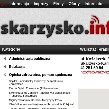
Informacje
Imprezy
Firmy
Oferty
Informator
Kategorie
Warsztat Terapi
Administracja publiczna
ul. Kościuszki 
Skarżysko-Kam
Edukacja
41 251 59 64
http://stowarzys
Opieka zdrowotna, pomoc społeczna
Szpital (Samodzielny Publiczny Zespół Opieki
Zdrowotnej)
Zespół Opieki Zdrowotnej (Półsanatorium)
Świętokrzyskie Centrum Ratownictwa Medycznego i
Transportu Sanitarnego
Międzyzakładowy Ośrodek Medycyny Pracy
Obwód Lecznictwa Kolejowego (Przychodnia Kolejowa)
Zespół Opieki Zdrowotnej „Przychodnie Miejskie”