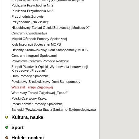
Publiczna Przychodnia Nr 2
Publiczna Przychodnia Nr 3
Przychodnia Zdrowie
Przychodnia „Na Zielnej”
Niepubliczny Zakład Opieki Zdrowotnej „Medicus-X”
Centrum Krwiodawstwa
Miejski Ośrodek Pomocy Społecznej
Klub Integracji Społecznej MOPS
Dzienny Środowiskowy Dom Samopomocy MOPS
Centrum Integracji Społecznej
Powiatowe Centrum Pomocy Rodzinie
Zespół Placówek Opieki, Wychowania i Interwencji
Kryzysowej „Przystań”
Dom Pomocy Społecznej
Powiatowy Środowiskowy Dom Samopomocy
Warsztat Terapii Zajęciowej
Warsztaty Terapii Zajęciowej „Tęcza”
Polski Czerwony Krzyż
Polski Komitet Pomocy Społecznej
Sanepid (Powiatowa Stacja Sanitarno-Epidemiologiczna)
Kultura, nauka
Sport
Hotele, noclegi