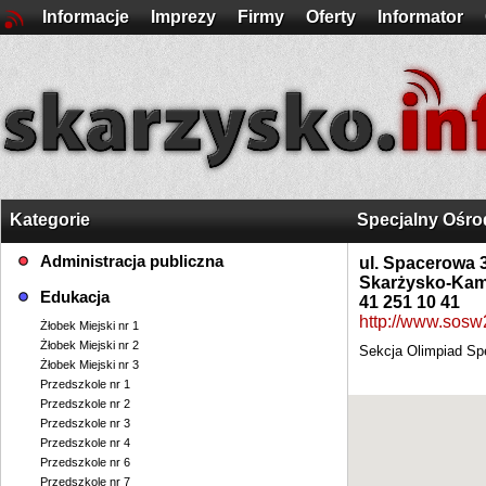
Informacje
Imprezy
Firmy
Oferty
Informator
Kategorie
Specjalny Ośr
Administracja publiczna
ul. Spacerowa 
Skarżysko-Kam
Edukacja
41 251 10 41
http://www.sosw2
Żłobek Miejski nr 1
Żłobek Miejski nr 2
Sekcja Olimpiad Sp
Żłobek Miejski nr 3
Przedszkole nr 1
Przedszkole nr 2
Przedszkole nr 3
Przedszkole nr 4
Przedszkole nr 6
Przedszkole nr 7